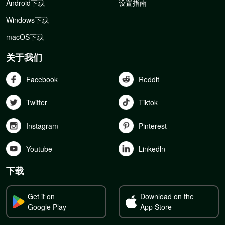
Android下载
设置指南
Windows下载
macOS下载
关于我们
Facebook
Reddit
Twitter
Tiktok
Instagram
Pinterest
Youtube
Linkedln
下载
Get it on
Download on the
Google Play
App Store